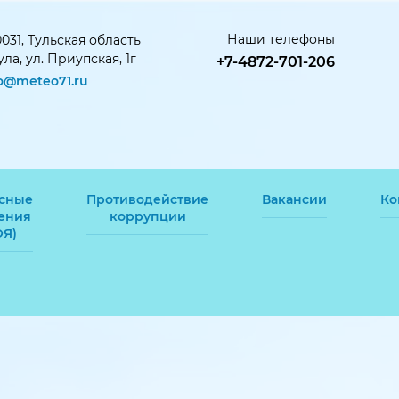
Наши телефоны
031, Тульская область
Тула, ул. Приупская, 1г
+7-4872-701-206
fo@meteo71.ru
сные
Противодействие
Вакансии
Ко
ения
коррупции
ОЯ)