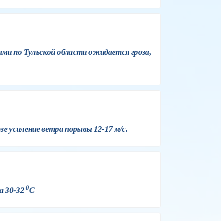
ами по Тульской области ожидается гроза,
е усиление ветра порывы 12-17 м/с.
0
а 30-32
C