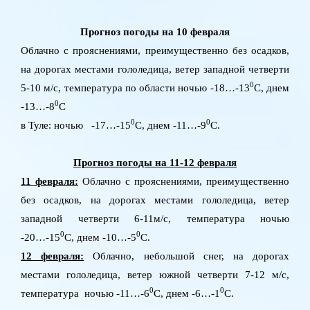
Прогноз погоды на 10 февраля
Облачно с прояснениями, преимущественно без осадков,
на дорогах местами гололедица, ветер западной четверти
0
5-10 м/с, температура по области ночью -18…-13
C
, днем
0
-13…-8
C
0
0
в Туле: ночью -17…-15
C
, днем -11…-9
C
.
Прогноз погоды на 11-12 февраля
11 февраля:
Облачно с прояснениями, преимущественно
без осадков, на дорогах местами гололедица, ветер
западной четверти 6-11м/с, температура ночью
0
0
-20…-15
C
, днем -10…-5
C
.
12 февраля:
Облачно, небольшой снег, на дорогах
местами гололедица, ветер южной четверти 7-12 м/с,
0
0
температура ночью -11…-6
C
, днем -6…-1
C
.