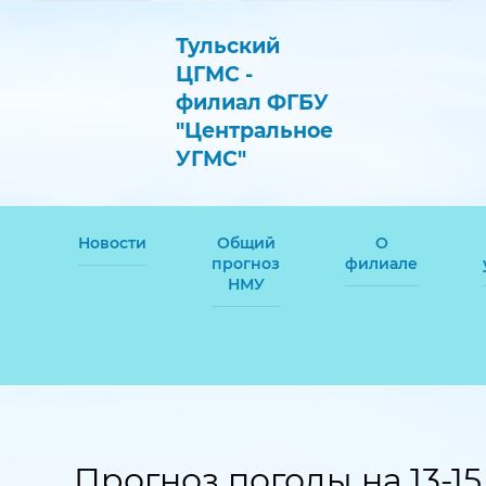
Тульский
ЦГМС -
филиал ФГБУ
"Центральное
УГМС"
Новости
Общий
О
прогноз
филиале
НМУ
Прогноз погоды на 13-15 