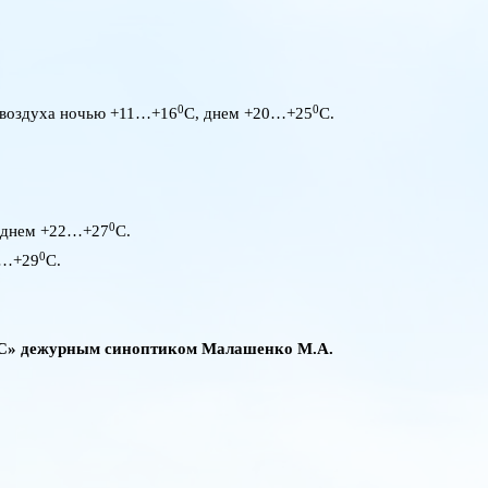
0
0
а воздуха ночью +11…+16
C
, днем +20…+25
C
.
0
 днем +22…+27
C
.
0
4…+29
C
.
С» дежурным синоптиком Малашенко М.А.