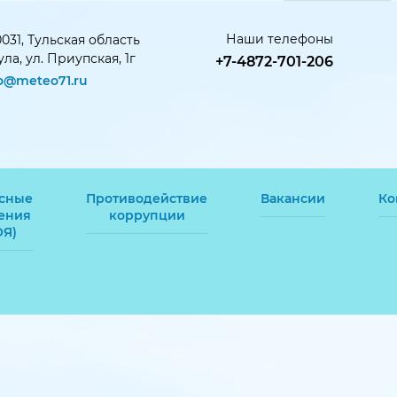
Наши телефоны
031, Тульская область
Тула, ул. Приупская, 1г
+7-4872-701-206
fo@meteo71.ru
сные
Противодействие
Вакансии
Ко
ения
коррупции
ОЯ)