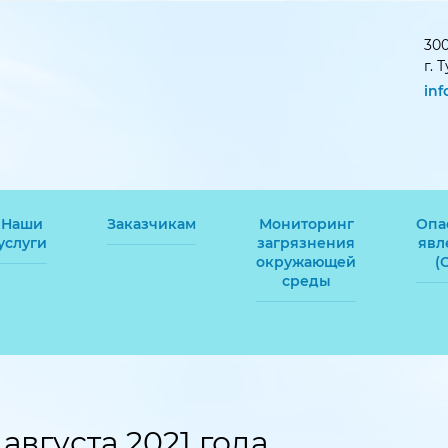
300
г. 
in
Наши
Заказчикам
Мониторинг
Опа
услуги
загрязнения
явл
окружающей
(
среды
августа 2021 года