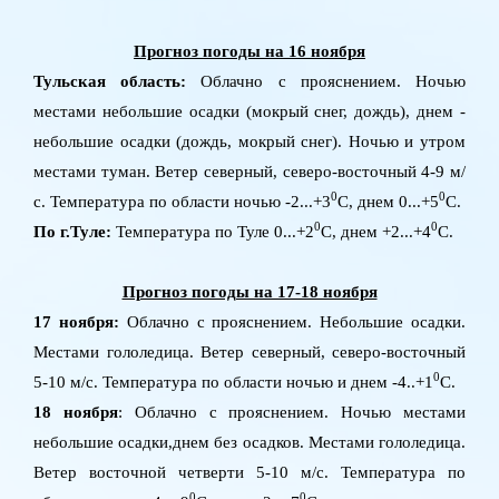
Прогноз погоды на 16 ноября
Тульская область:
Облачно с прояснением. Ночью
местами небольшие осадки (мокрый снег, дождь), днем -
небольшие осадки (дождь, мокрый снег). Ночью и утром
местами туман. Ветер северный, северо-восточный 4-9 м/
0
0
с. Температура по области ночью -2...+3
C
, днем 0...+5
C
.
0
0
По г.Туле:
Температура по Туле 0...+2
C
, днем +2...+4
C
.
Прогноз погоды на 17-18 ноября
17 ноября:
Облачно с прояснением. Небольшие осадки.
Местами гололедица. Ветер северный, северо-восточный
0
5-10 м/с. Температура по области ночью и днем -4..+1
C
.
18 ноября
: Облачно с прояснением. Ночью местами
небольшие осадки,днем без осадков. Местами гололедица.
Ветер восточной четверти 5-10 м/с. Температура по
0
0