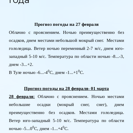
Прогноз погоды на 27 февраля
Облачно с прояснением. Ночью преимущественно без
осадков, днем местами небольшой мокрый снег. Местами
гололедица. Ветер ночью переменный 2-7 м/с, днем юго-
западный 5-10 м/с. Температура по области ночью -8...-3,
днем -3...+2.
0
0
В Туле ночью -6...-4
C
, днем -1...+1
C
.
Прогноз погоды на 28 февраля- 01 марта
28 февраля:
Облачно с прояснением. Ночью местами
небольшие осадки (мокрый снег, снег), днем
преимущественно без осадков. Местами гололедица.
Ветер юго-западный 5-10 м/с. Температура по области
0
0
ночью -5...0
C
, днем -1...+4
C
.