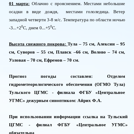
01 марта:
Облачно с прояснением. Местами небольшие
осадки в виде дождя, местами гололедица. Ветер
западной четверти 3-8 м/с. Температура по области ночью
0
0
-3...+2
C
, днем 0...+5
C
.
Высота снежного покрова:
Тула – 75 см, Алексин – 95
см, Суворов – 55 см, Плавск –66 см, Волово – 74 см,
Узловая – 70 см, Ефремов – 70 см.
Прогноз погоды составлен: Отделом
гидрометеорологического обеспечения (ОГМО Тула)
Тульского ЦГМС - филиала ФГБУ «Центральное
УГМС» дежурным синоптиком: Айрих Ф.А.
При использовании информации ссылка на Тульский
ЦГМС - филиал ФГБУ «Центральное УГМС»
обязательна