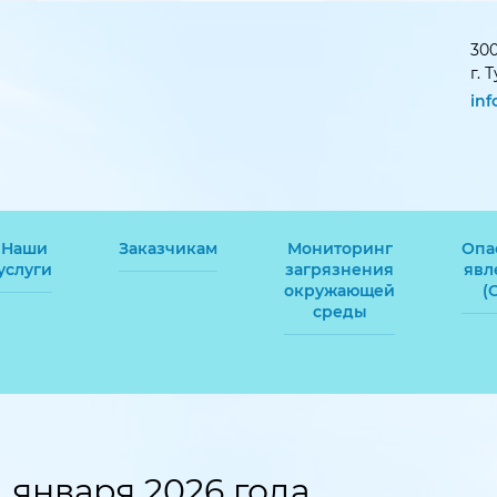
300
г. 
in
Наши
Заказчикам
Мониторинг
Опа
услуги
загрязнения
явл
окружающей
(
среды
 января 2026 года