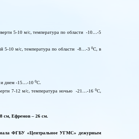
тверти 5-10 м/с, температура по области -10…-5
0
ный 5-10 м/с, температура по области -8…-3
C
, в
0
ю и днем -15…-10
C
.
0
тверти 7-12 м/с, температура ночью -21…-16
C
,
8 см, Ефремов – 26 см.
филиала ФГБУ «Центральное УГМС» дежурным