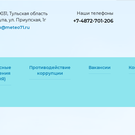
Наши телефоны
031, Тульская область
Тула, ул. Приупская, 1г
+7-4872-701-206
fo@meteo71.ru
сные
Противодействие
Вакансии
Ко
ения
коррупции
ОЯ)