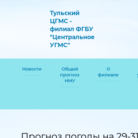
Тульский
ЦГМС -
филиал ФГБУ
"Центральное
УГМС"
Новости
Общий
О
прогноз
филиале
НМУ
Прогноз погоды на 29-31