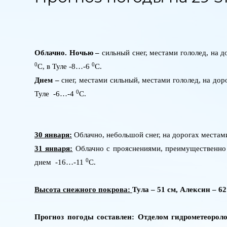
Облачно. Ночью –
сильный снег, местами гололед, на 
0
0
C
, в Туле -8…-6
C
.
Днем –
снег, местами сильный, местами гололед, на до
0
Туле -6…-4
C
.
30 января:
Облачно, небольшой снег, на дорогах местам
31 января:
Облачно с прояснениями, преимущественно б
0
днем -16…-11
C
.
Высота снежного покрова:
Тула – 51 см, Алексин – 62
Прогноз погоды составлен: Отделом гидрометеор