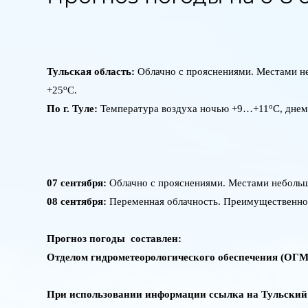
Тульская область:
Облачно с прояснениями. Местами н
о
+25
С.
о
По г. Туле:
Температура воздуха ночью +9…+11
С, дне
07 сентября:
Облачно с прояснениями. Местами небольш
08 сентября:
Переменная облачность. Преимущественно 
Прогноз погоды составлен:
Отделом гидрометеорологического обеспечения (О
При использовании информации ссылка на Тульски