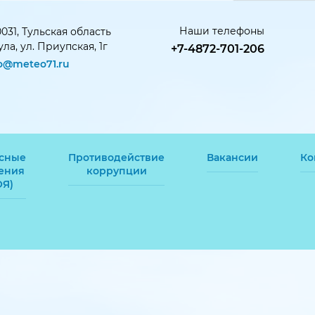
Наши телефоны
031, Тульская область
Тула, ул. Приупская, 1г
+7-4872-701-206
fo@meteo71.ru
сные
Противодействие
Вакансии
Ко
ения
коррупции
ОЯ)