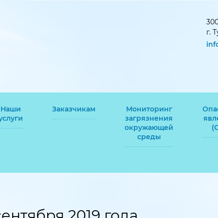
300
г. 
in
Наши
Заказчикам
Мониторинг
Опа
услуги
загрязнения
явл
окружающей
(
среды
сентября 2019 года