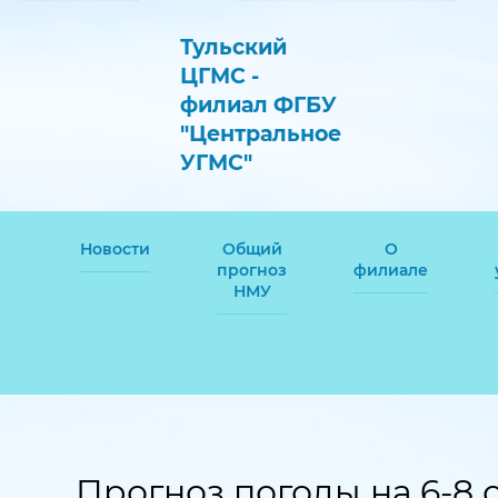
Тульский
ЦГМС -
филиал ФГБУ
"Центральное
УГМС"
Новости
Общий
О
прогноз
филиале
НМУ
Прогноз погоды на 6-8 