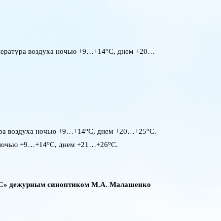
о
пература воздуха ночью +9…+14
С, днем +20…
о
о
ура воздуха ночью +9…+14
С, днем +20…+25
С.
о
о
 ночью +9…+14
С, днем +21…+26
С.
МС» дежурным синоптиком М.А. Малашенко